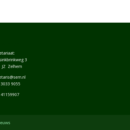
retariaat
etariaat:
inkbrinkweg 3
1 JZ Zelhem
etaris@sern.nl
 3033 9055
 41159907
ieuws