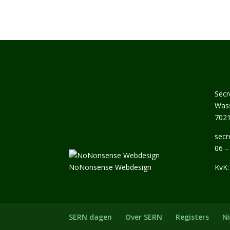
Sec
Secr
Wass
702
secr
06 –
NoNonsense Webdesign
KvK:
SERN dagen
Over SERN
Registers
N